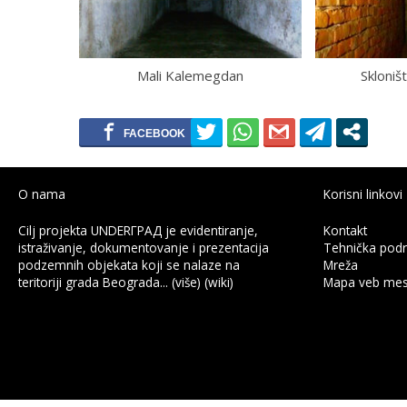
Mali Kalemegdan
Skloniš
O nama
Korisni linkovi
Cilj projektа UNDERГРАД je evidentirаnje,
Kontakt
istrаživаnje, dokumentovаnje i prezentаcijа
Tehnička pod
podzemnih objekаtа koji se nаlаze nа
Mreža
teritoriji grаdа Beogrаdа...
(više)
(wiki)
Mapa veb mes