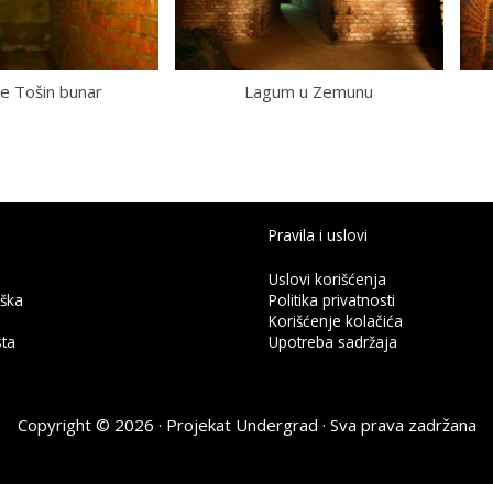
te Tošin bunar
Lagum u Zemunu
Pravila i uslovi
Uslovi korišćenja
rška
Politika privatnosti
Korišćenje kolačića
ta
Upotreba sadržaja
Copyright © 2026 ·
Projekat Undergrad
· Sva prava zadržana