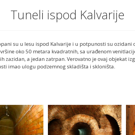
Tuneli ispod Kalvarije
kopani su u lesu ispod Kalvarije i u potpunosti su ozidani
ovršine oko 50 metara kvadratnih, sa urađenom venitlacij
h zazidan, a jedan zatrpan. Verovatno je ovaj objekat izg
losti imao ulogu podzemnog skladišta i skloništa.