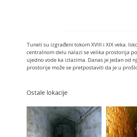
Tuneli su izgrađeni tokom XVIII i XIX veka. Is
centralnom delu nalazi se velika prostorija p
ujedno vode ka izlazima. Danas je jedan od nji
prostorije može se pretpostaviti da je u proš
Ostale lokacije