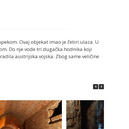
 opekom. Ovaj objekat imao je četiri ulaza. U
om. Do nje vode tri dugačka hodnika koji
radila austrijska vojska. Zbog same veličine