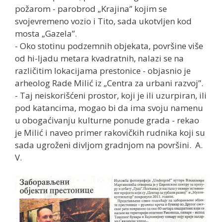
požarom - parobrod „Krajina” kojim se
svojevremeno vozio i Tito, sada ukotvljen kod
mosta „Gazela”.
- Oko stotinu podzemnih objekata, površine više
od hi-ljadu metara kvadratnih, nalazi se na
različitim lokacijama prestonice - objasnio je
arheolog Rade Milić iz „Centra za urbani razvoj”.
- Taj neiskorišćeni prostor, koji je ili uzurpiran, ili
pod katancima, mogao bi da ima svoju namenu
u obogaćivanju kulturne ponude grada - rekao
je Milić i naveo primer rakovičkih rudnika koji su
sada ugroženi divljom gradnjom na površini. A.
V.