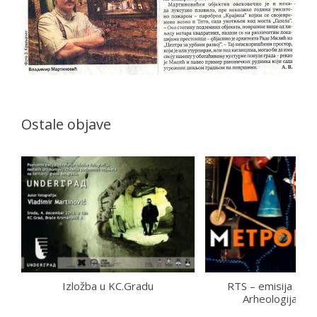
Ostale objave
Izložba u KC.Gradu
RTS – emisijа Metr
Arheologija i j