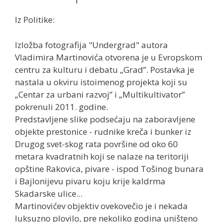
Iz Politike:
Izložba fotografija "Undergrad" autora
Vladimira Martinovića otvorena je u Evropskom
centru za kulturu i debatu „Grad”. Postavka je
nastala u okviru istoimenog projekta koji su
„Centar za urbani razvoj” i „Multikultivator”
pokrenuli 2011. godine.
Predstavljene slike podsećaju na zaboravljene
objekte prestonice - rudnike kreča i bunker iz
Drugog svet-skog rata površine od oko 60
metara kvadratnih koji se nalaze na teritoriji
opštine Rakovica, pivare - ispod Tošinog bunara
i Bajlonijevu pivaru koju krije kaldrma
Skadarske ulice...
Martinovićev objektiv ovekovečio je i nekada
luksuzno plovilo, pre nekoliko godina uništeno