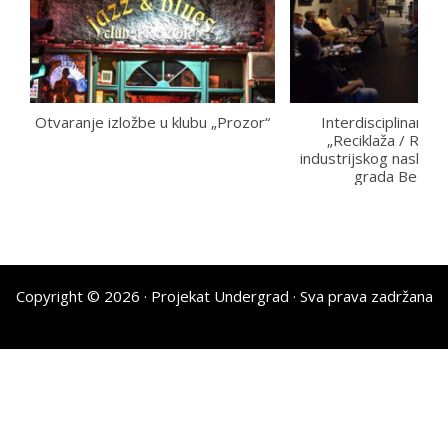
Otvaranje izložbe u klubu „Prozor“
Interdisciplinarna
„Reciklaža / Revita
industrijskog nasleđa n
grada Beogra
Copyright © 2026 ·
Projekat Undergrad
· Sva prava zadržana