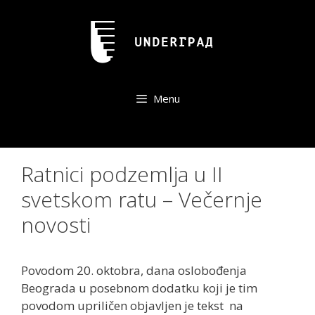
Skip
to
content
Menu
Ratnici podzemlja u II
svetskom ratu – Večernje
novosti
Povodom 20. oktobra, dana oslobođenja
Beograda u posebnom dodatku koji je tim
povodom upriličen objavljen je tekst na