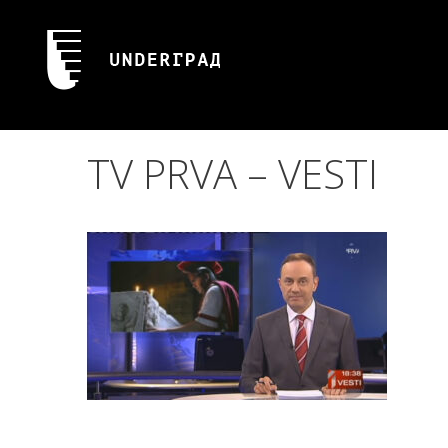
Skip
to
content
TV PRVA – VESTI