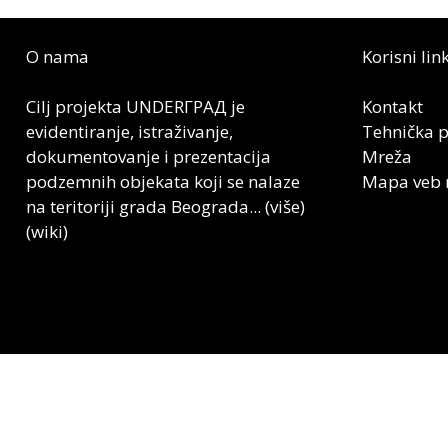
O nama
Korisni lin
Cilj projektа UNDERГРАД je
Kontakt
evidentirаnje, istrаživаnje,
Tehnička 
dokumentovаnje i prezentаcijа
Mreža
podzemnih objekаtа koji se nаlаze
Mapa veb 
nа teritoriji grаdа Beogrаdа...
(više)
(wiki)