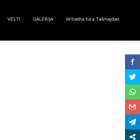
VESTI
GALERIJA
Virtuelna tura Tašmajdan