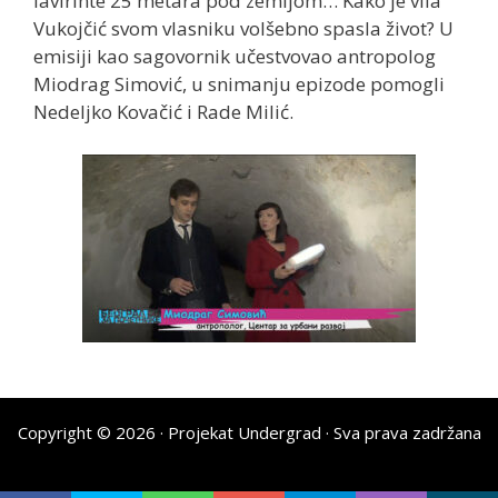
lavirinte 25 metara pod zemljom… Kako je vila
Vukojčić svom vlasniku volšebno spasla život? U
emisiji kao sagovornik učestvovao antropolog
Miodrag Simović, u snimanju epizode pomogli
Nedeljko Kovačić i Rade Milić.
Copyright © 2026 ·
Projekat Undergrad
· Sva prava zadržana