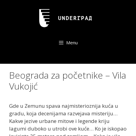
Skip
to
content
Menu
Beograda za početnike – Vila
Vukojić
Gde u Zemunu spava najmisterioznija kuća u
gradu, koja decenijama razvejava misteriju…
Kakve jezive urbane mitove i legende kriju
lagumi duboko u utrobi ove kuće… Ko je iskopao