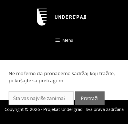
Skip
to
content
Menu
Ne možemo da pronađemo sadržaj koji tražite,
pokušajte sa pretragom.
Pretraži:
Copyright © 2026 ·
Projekat Undergrad
· Sva prava zadržana